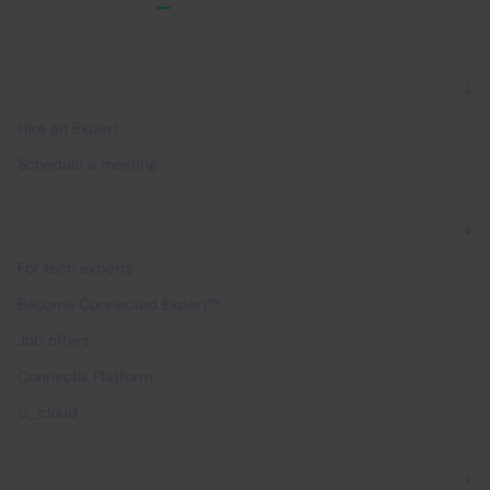
For companies
Hire an Expert
Schedule a meeting
For experts
For tech experts
Become Connected Expert™
Job offers
Connectis Platform
C_cloud
Why Connectis_