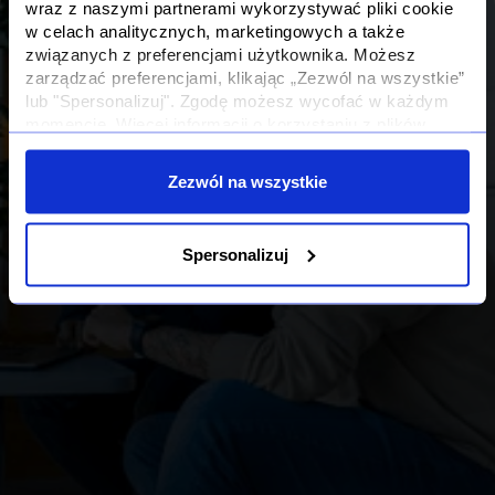
wraz z naszymi partnerami wykorzystywać pliki cookie
w celach analitycznych, marketingowych a także
związanych z preferencjami użytkownika. Możesz
zarządzać preferencjami, klikając „Zezwól na wszystkie”
lub "Spersonalizuj". Zgodę możesz wycofać w każdym
momencie. Więcej informacji o korzystaniu z plików
cookie oraz o przetwarzaniu Twoich danych osobowych i
Twoich uprawnieniach, znajdziesz w naszej
Polityce
Zezwól na wszystkie
Prywatności
Spersonalizuj