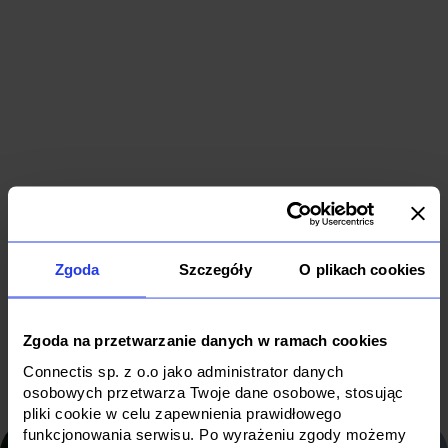
Generative
Dedicated
AI for the
system to
retail
support digital
industry
transformation
leader
Zgoda
Szczegóły
O plikach cookies
Data & AI
Cloud
Data & AI
Software
B2B
Retail
Zgoda na przetwarzanie danych w ramach cookies
Connectis sp. z o.o jako administrator danych
osobowych przetwarza Twoje dane osobowe, stosując
pliki cookie w celu zapewnienia prawidłowego
funkcjonowania serwisu. Po wyrażeniu zgody możemy