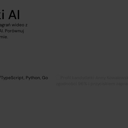
i AI
agrań wideo z
AI. Porównuj
mie.