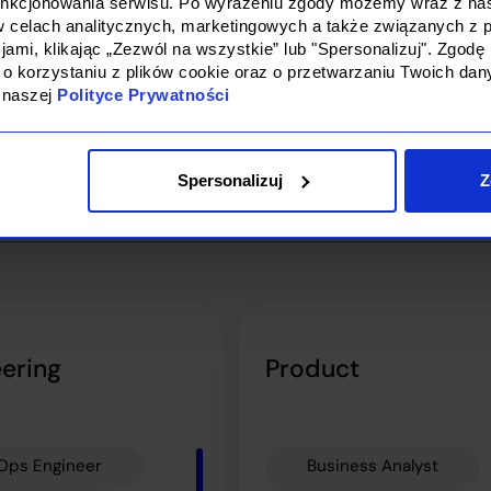
unkcjonowania serwisu. Po wyrażeniu zgody możemy wraz z na
w celach analitycznych, marketingowych a także związanych z p
staj z eksperckiego w
ami, klikając „Zezwól na wszystkie” lub "Spersonalizuj". Zgo
 o korzystaniu z plików cookie oraz o przetwarzaniu Twoich da
 naszej
Polityce Prywatności
rci IT to elita wybrana spośród tysięcy kandydatów. Współpra
epszych specjalistów, z doświadczeniem w ponad 100 technolog
Spersonalizuj
Z
ering
Product
Ops Engineer
Business Analyst