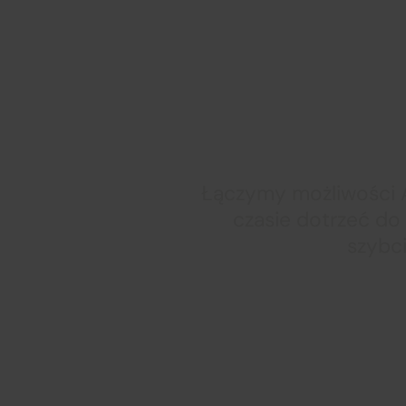
Działamy w 
Łączymy możliwości A
czasie dotrzeć do
szybci