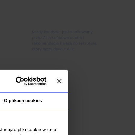
AI + ekspert rekrutacji
Każdy kandydat jest analizowany
przez AI, a końcowa ocena i
rekomendacja należą do rekrutera,
który łączy dane z AI z
doświadczeniem projektu.
O plikach cookies
osując pliki cookie w celu