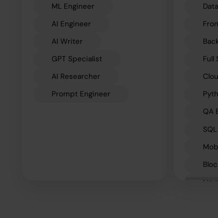
ML Engineer
Data
AI Engineer
Fro
AI Writer
Bac
GPT Specialist
Full
AI Researcher
Clou
Prompt Engineer
Pyt
QA 
SQL
Mob
Bloc
Cry
API
Gam