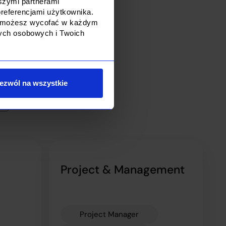
szymi partnerami
referencjami użytkownika.
sparcia
dę możesz wycofać w każdym
nych osobowych i Twoich
cujemy z 1%
iach.
ezwól na wszystkie
Project & Management
Project Manager