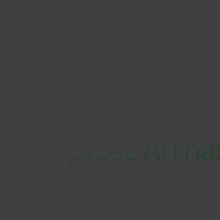
Dla ekspertów
Dlaczego Connectis
pszych ludzi do sw
nych przez AI i n
cyzyjnie dopasowani do Twoich potrzeb.