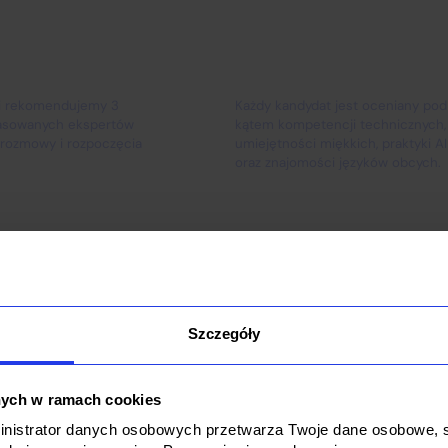
ść
Precyzja
ni rekomendujemy 3
Każdy kandydat jest oceniany pod
pasowanych ekspertów
kątem kompetencji technicznych,
rozmowy i rozpoczęcia
umiejętności miękkich, praktyki AI
oraz znajomości języków obcych.
Szczegóły
nych w ramach cookies
ministrator danych osobowych przetwarza Twoje dane osobowe, st