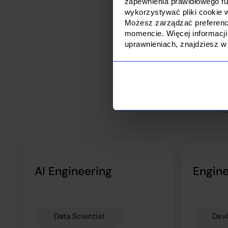
zapewnienia prawidłowego f
wykorzystywać pliki cookie 
Skorzy
Możesz zarządzać preferencj
momencie. Więcej informacji
uprawnieniach, znajdziesz w
Nasi ekspe
najl
AI Engineering
Engine
Data Scientist
Dev