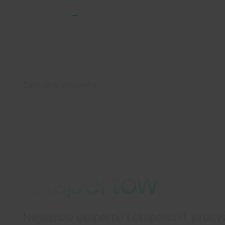
Dla firm
Zatrudnij eksperta
Zatrudnij najle
projektu. Wybra
ekspertów
Najlepsze ekspertki i eksperci IT, pre