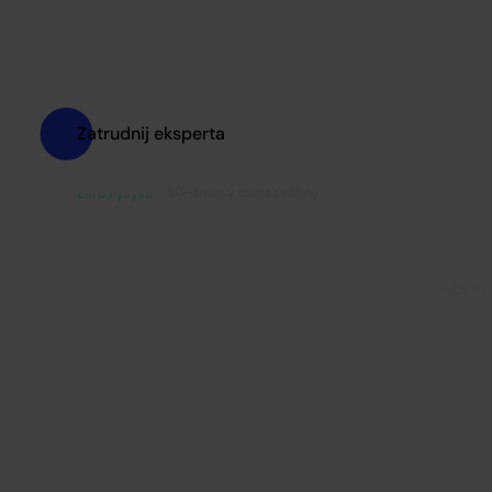
Zatrudnij eksperta
30-dniowy okres próbny
Zero Ryzyka™
Zaufali nam