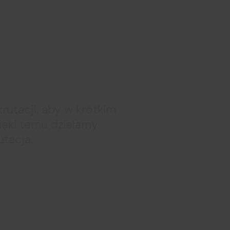
re wcześniej
utacji, aby w krótkim
ięki temu działamy
utacja.