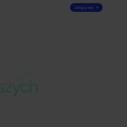
Zaloguj się
Oferty pracy
Get Started
EN
ojego
aszych