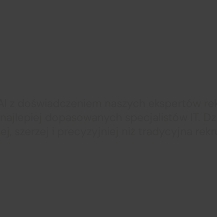
skali i precyzji, któ
nie były możliwe.
I z doświadczeniem naszych ekspertów rekr
 najlepiej dopasowanych specjalistów IT. Dz
ej, szerzej i precyzyjniej niż tradycyjna rekr