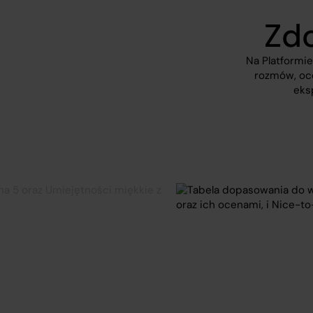
Zdo
Na Platformi
rozmów, oce
eks