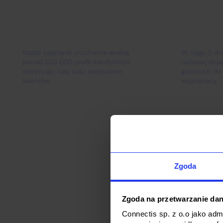
Skala
Szybko
Każde zapytanie uruchamia analizę
W ciągu 5 d
ponad 200 000 profili kandydatów,
najlepiej do
obejmując cały nasz ekosystem
gotowych do 
talentów.
współpracy.
Zgoda
Zgoda na przetwarzanie da
Connectis sp. z o.o jako ad