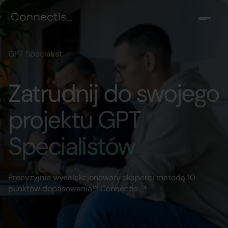
GPT Specialist
Zatrudnij do swojego
projektu GPT
Specialistów
Precyzyjnie wyselekcjonowani eksperci metodą 10
punktów dopasowania™ Connectis_®