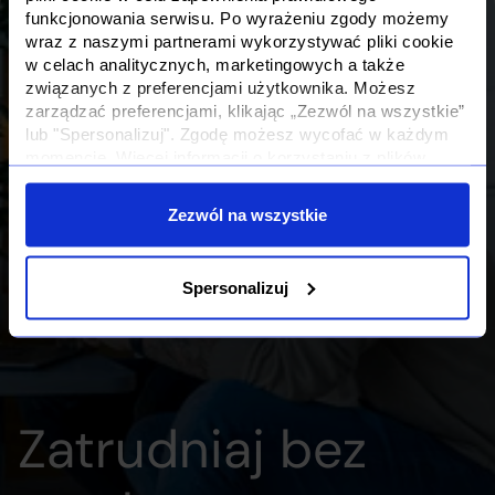
funkcjonowania serwisu. Po wyrażeniu zgody możemy
wraz z naszymi partnerami wykorzystywać pliki cookie
w celach analitycznych, marketingowych a także
związanych z preferencjami użytkownika. Możesz
zarządzać preferencjami, klikając „Zezwól na wszystkie”
lub "Spersonalizuj". Zgodę możesz wycofać w każdym
momencie. Więcej informacji o korzystaniu z plików
cookie oraz o przetwarzaniu Twoich danych osobowych i
Twoich uprawnieniach, znajdziesz w naszej
Polityce
Zezwól na wszystkie
Prywatności
Spersonalizuj
Zatrudniaj bez