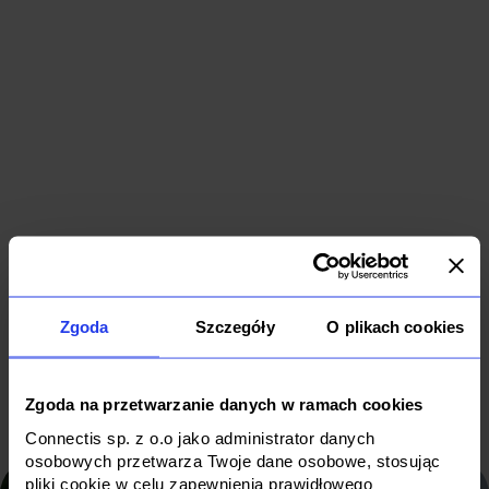
Dedykowany
Generative
system
AI dla
wspierający
lidera
cyfrową
branży
transformację
retail
Data & AI
Cloud
Data & AI
Zgoda
Szczegóły
O plikach cookies
Software
B2B
Retail
Zgoda na przetwarzanie danych w ramach cookies
Connectis sp. z o.o jako administrator danych
osobowych przetwarza Twoje dane osobowe, stosując
pliki cookie w celu zapewnienia prawidłowego