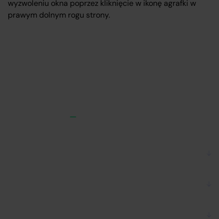
wyzwoleniu okna poprzez kliknięcie w ikonę agrafki w
prawym dolnym rogu strony.
Dla firm
Zatrudnij Eksperta
Dla Ekspertów
Umów spotkanie
Dla Tech Ekspertów
Dlaczego Connectis_
Zostań Connected Expert™