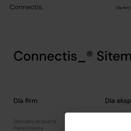
Dla firm
Connectis_® Site
Dla firm
Dla eks
Zatrudnij eksperta
Dla Tech e
Panel klienta
Zostań Co