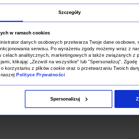
jektów
Program ambasadorski
Connectis_®
Kontakt
Szczegóły
nych w ramach cookies
ministrator danych osobowych przetwarza Twoje dane osobowe, st
unkcjonowania serwisu. Po wyrażeniu zgody możemy wraz z na
w celach analitycznych, marketingowych a także związanych z p
ami, klikając „Zezwól na wszystkie” lub "Spersonalizuj". Zgo
 o korzystaniu z plików cookie oraz o przetwarzaniu Twoich da
 naszej
Polityce Prywatności
Spersonalizuj
Z
Dla 
Zatru