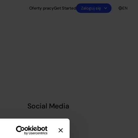
Zaloguj się
Oferty pracy
Get Started
EN
?
Social Media
Linkedin
Facebook