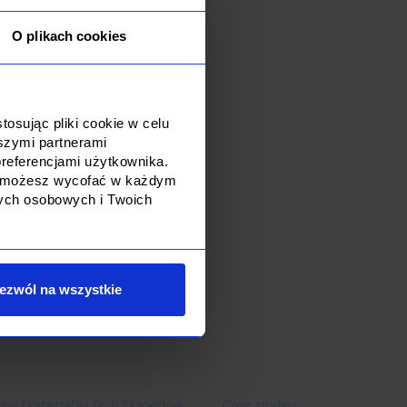
Instagram
Discord
O plikach cookies
osując pliki cookie w celu
szymi partnerami
referencjami użytkownika.
dę możesz wycofać w każdym
nych osobowych i Twoich
ezwól na wszystkie
firm
Dla Ekspertów
Dlaczego Connectis_
dnij Eksperta
Dla Tech Ekspertów
Case studies