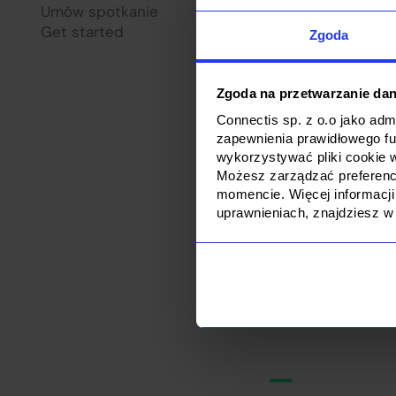
Umów spotkanie
Oferty pro
Get started
Platforma 
Zgoda
C_cloud
Zgoda na przetwarzanie da
Connectis sp. z o.o jako ad
zapewnienia prawidłowego f
wykorzystywać pliki cookie 
Możesz zarządzać preferencj
momencie. Więcej informacji
uprawnieniach, znajdziesz w