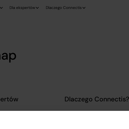
Dla ekspertów
Dlaczego Connectis
map
pertów
Dlaczego Connectis
kspertów
Case studies
nnected Expert™
O nas