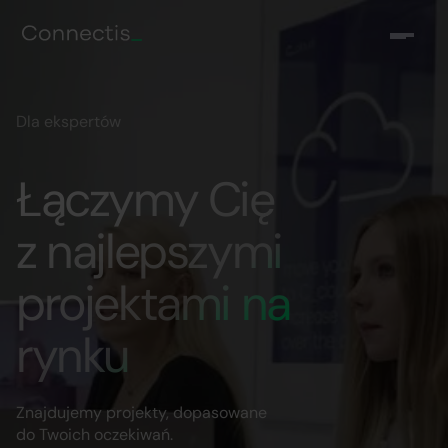
Dla ekspertów
Łączymy Cię
z najlepszymi
projektami na
rynku
Znajdujemy projekty, dopasowane
do Twoich oczekiwań.