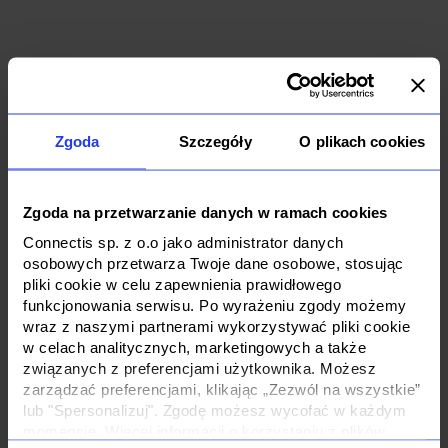
Twoje benefity
Zgoda
Szczegóły
O plikach cookies
Poznaj różnorodne korzyści, które pomogą Ci rozwijać
karierę i osiągać sukcesy.
Zgoda na przetwarzanie danych w ramach cookies
Connectis sp. z o.o jako administrator danych
osobowych przetwarza Twoje dane osobowe, stosując
pliki cookie w celu zapewnienia prawidłowego
funkcjonowania serwisu. Po wyrażeniu zgody możemy
wraz z naszymi partnerami wykorzystywać pliki cookie
w celach analitycznych, marketingowych a także
związanych z preferencjami użytkownika. Możesz
Zlecenia “po
Biuro kied
zarządzać preferencjami, klikając „Zezwól na wszystkie”
godzinach”
lub "Spersonalizuj". Zgodę możesz wycofać w każdym
Dostęp do nowocz
momencie. Więcej informacji o korzystaniu z plików
centrum W
Możliwość realizacji dodatkowych