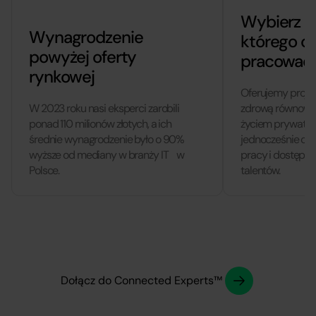
Wybierz m
Wynagrodzenie
którego c
powyżej oferty
pracować
rynkowej
Oferujemy projek
W 2023 roku nasi eksperci zarobili
zdrową równowa
ponad 110 milionów złotych, a ich
życiem prywatny
średnie wynagrodzenie było o 90%
jednocześnie o T
wyższe od mediany w branży IT w
pracy i dostęp d
Polsce.
talentów.
Dołącz do Connected Experts™