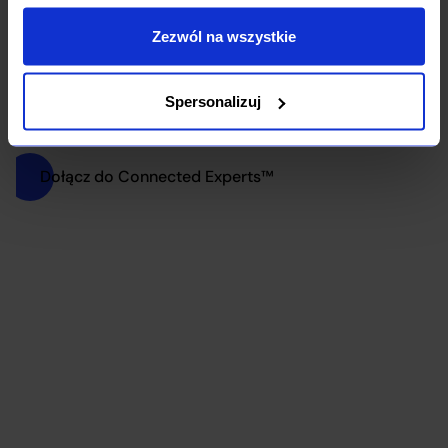
cookie oraz o przetwarzaniu Twoich danych osobowych i
płatnych projektów
Twoich uprawnieniach, znajdziesz w naszej
Polityce
Zezwól na wszystkie
Prywatności
Spersonalizuj
Dołącz do Connected Experts™