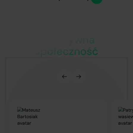
Connectis_®
to aktywna
społeczność