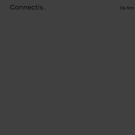
Dla firm
Wybrane case study
Outsourcing IT dl