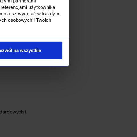
szymi partnerami
referencjami użytkownika.
dę możesz wycofać w każdym
ficznych potrzeb.
nych osobowych i Twoich
ów
nawet
h ekspertów
ezwól na wszystkie
ndardowych i