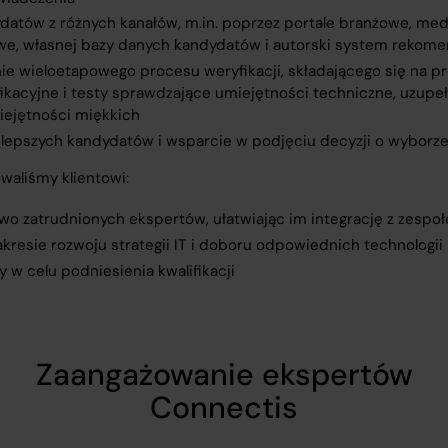
datów z różnych kanałów, m.in. poprzez portale branżowe, med
e, własnej bazy danych kandydatów i autorski system rekome
e wieloetapowego procesu weryfikacji, składającego się na pr
ikacyjne i testy sprawdzające umiejętności techniczne, uzupe
iejętności miękkich
jlepszych kandydatów i wsparcie w podjęciu decyzji o wyborz
waliśmy klientowi:
o zatrudnionych ekspertów, ułatwiając im integrację z zespo
kresie rozwoju strategii IT i doboru odpowiednich technologii
sy w celu podniesienia kwalifikacji
Zaangażowanie ekspertów
Connectis