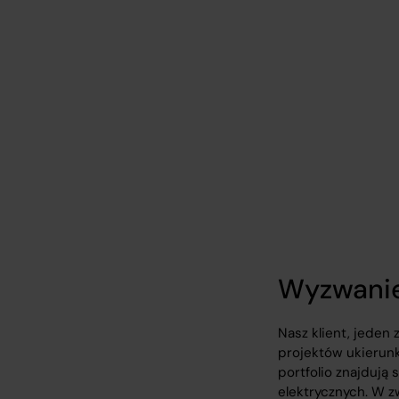
energetycznego
IT Outsourcing
Energy/Fuel
Wyzwani
Nasz klient, jeden
projektów ukierunk
portfolio znajdują
elektrycznych. W 