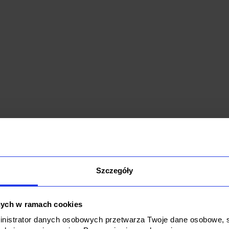
półpracy, klient zyskał dostęp do wykwalifikowanych ekspertów
ali szereg kluczowych projektów, m.in.:
latformy PPC, która usprawniła proces ustalania cen taryf ene
Szczegóły
y operacyjne
 i rozbudowano rozwiązania SharePoint i Power Platform, co 
acy zespołów i poprawiło przepływ informacji
nych w ramach cookies
ządzano infrastrukturą AVD, zapewniając bezpieczny i skalowal
ministrator danych osobowych przetwarza Twoje dane osobowe, st
użytkowników końcowych