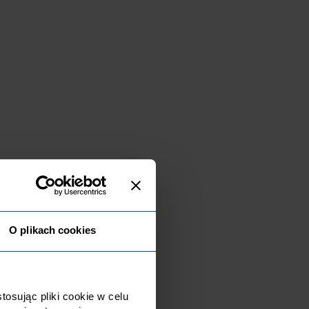
 IT, którzy z
rgetycznych i
O plikach cookies
zwiększyło
ny dostęp do
osując pliki cookie w celu