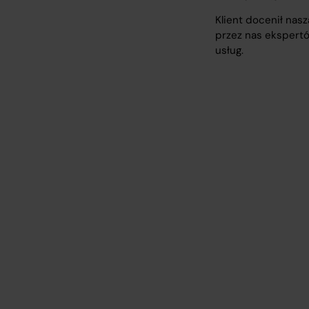
Klient docenił nas
przez nas ekspertó
usług.
Szukasz dośw