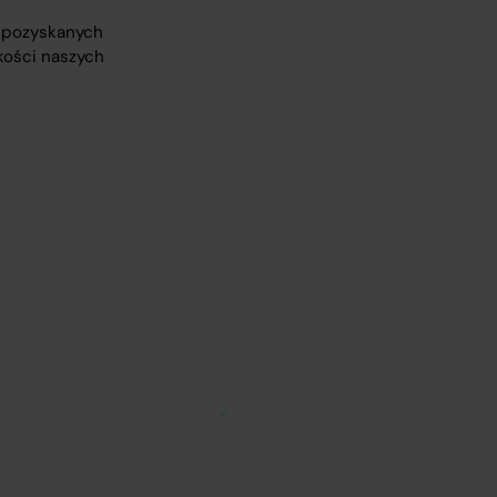
z pozyskanych
kości naszych
kompleksowych