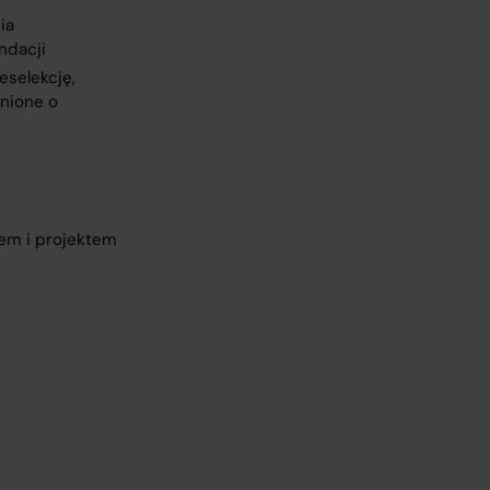
ia
ndacji
eselekcję,
łnione o
e
łem i projektem