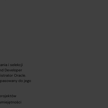
ia i selekcji
end Developer
strator Oracle.
dopasowany do jego
projektów
umiejętności