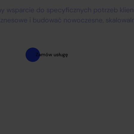
 wsparcie do specyficznych potrzeb klie
iznesowe i budować nowoczesne, skalowaln
Zamów usługę