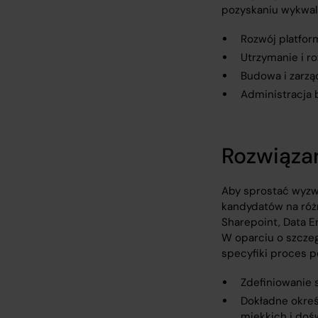
pozyskaniu wykwal
Rozwój platfor
Utrzymanie i r
Budowa i zarząd
Administracja 
Rozwiąza
Aby sprostać wyzw
kandydatów na różn
Sharepoint, Data E
W oparciu o szczeg
specyfiki proces 
Zdefiniowanie 
Dokładne okreś
miękkich i doś