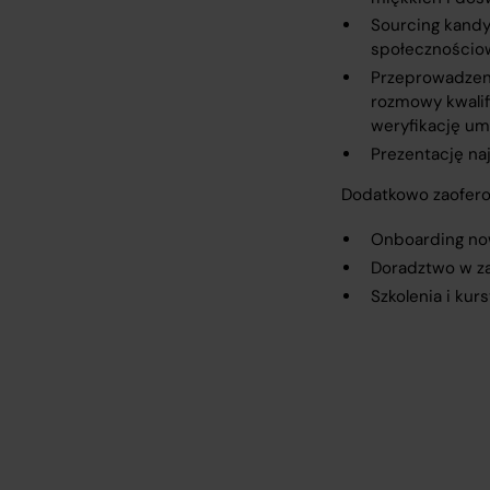
Sourcing kandy
społecznościow
Przeprowadzeni
rozmowy kwalif
weryfikację um
Prezentację na
Dodatkowo zaofero
Onboarding now
Doradztwo w za
Szkolenia i kur