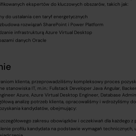
ifikowanych ekspertów do kluczowych obszarów, takich jak:
my do ustalania cen taryf energetycznych
ozbudowa rozwiązań SharePoint i Power Platform
zanie infrastrukturą Azure Virtual Desktop
bazami danych Oracle
nie
aniom klienta, przeprowadziliśmy kompleksowy proces pozyskan
e stanowiska IT, m.in.: Fullstack Developer Java Angular, Back
ngineer Azure, Azure Virtual Desktop Engineer, Database Admini
ółową analizę potrzeb klienta, opracowaliśmy i wdrożyliśmy 
pozyskania kandydatów, obejmujący:
szczegółowego zakresu obowiązków i oczekiwań dla każdego z 
lenie profilu kandydata na podstawie wymagań technicznych, 
wiadczenia