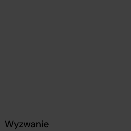
Aplikacja mobilna
dla klienta z branży
paliwowej
Software
Energy/Fuel
Wyzwanie