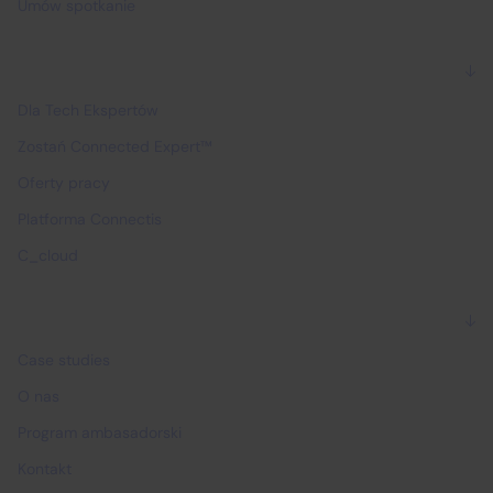
Umów spotkanie
Dla Ekspertów
Dla Tech Ekspertów
Zostań Connected Expert™
Oferty pracy
Platforma Connectis
C_cloud
Dlaczego Connectis_
Case studies
O nas
Program ambasadorski
Kontakt