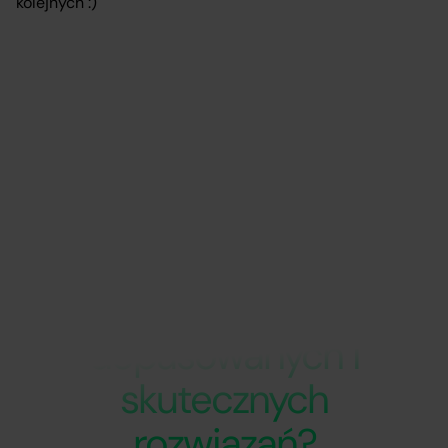
kolejnych :)
Czy Ty również
doceniasz wartość
szybkich,
dopasowanych i
skutecznych
rozwiązań?