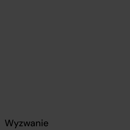
Outsourcing IT dla
stowarzyszenia
sportowego
IT Outsourcing
Sport
Wyzwanie