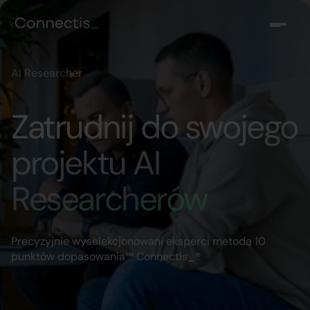
AI Researcher
Zatrudnij do swojego
projektu AI
Researcherów
Precyzyjnie wyselekcjonowani eksperci metodą 10
punktów dopasowania™ Connectis_®