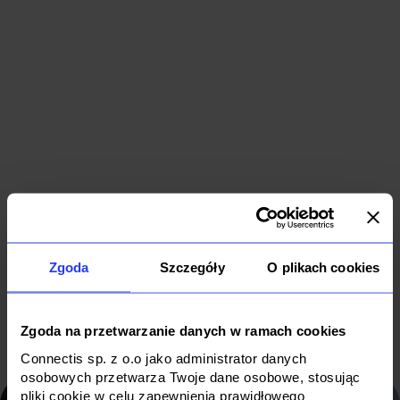
Dedykowany
Generative
system
AI dla
wspierający
lidera
cyfrową
branży
transformację
retail
Data & AI
Cloud
Data & AI
Zgoda
Szczegóły
O plikach cookies
Software
B2B
Retail
Zgoda na przetwarzanie danych w ramach cookies
Connectis sp. z o.o jako administrator danych
osobowych przetwarza Twoje dane osobowe, stosując
pliki cookie w celu zapewnienia prawidłowego