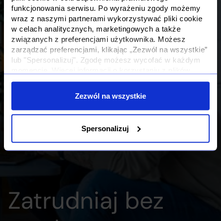
funkcjonowania serwisu. Po wyrażeniu zgody możemy
wraz z naszymi partnerami wykorzystywać pliki cookie
w celach analitycznych, marketingowych a także
związanych z preferencjami użytkownika. Możesz
zarządzać preferencjami, klikając „Zezwól na wszystkie”
lub "Spersonalizuj". Zgodę możesz wycofać w każdym
momencie. Więcej informacji o korzystaniu z plików
cookie oraz o przetwarzaniu Twoich danych osobowych i
Twoich uprawnieniach, znajdziesz w naszej
Polityce
Zezwól na wszystkie
Prywatności
Spersonalizuj
Zatrudniaj bez