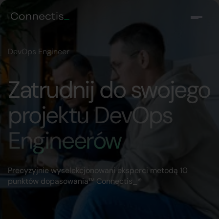
DevOps Engineer
Zatrudnij do swojego
projektu DevOps
Engineerów
Precyzyjnie wyselekcjonowani eksperci metodą 10
punktów dopasowania™ Connectis_®