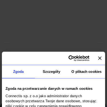
Outsourcing
Współpraca
IT dla
z liderem
koncernu
rynku
paliwowego
ubezpieczeń
IT Outsourcing
Zgoda
Szczegóły
O plikach cookies
Software
Finance
Energy/Fuel
Zgoda na przetwarzanie danych w ramach cookies
Connectis sp. z o.o jako administrator danych
osobowych przetwarza Twoje dane osobowe, stosując
pliki cookie w celu zapewnienia prawidłowego