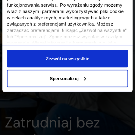
funkcjonowania serwisu. Po wyrażeniu zgody możemy
wraz z naszymi partnerami wykorzystywać pliki cookie
w celach analitycznych, marketingowych a także
związanych z preferencjami użytkownika. Możesz
zarządzać preferencjami, klikając „Zezwól na wszystkie”
lub "Spersonalizuj". Zgodę możesz wycofać w każdym
momencie. Więcej informacji o korzystaniu z plików
cookie oraz o przetwarzaniu Twoich danych osobowych i
Twoich uprawnieniach, znajdziesz w naszej
Polityce
Zezwól na wszystkie
Prywatności
Spersonalizuj
Zatrudniaj bez