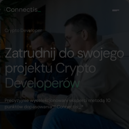
Crypto Developer
Zatrudnij do swojego
projektu Crypto
Developerów
Precyzyjnie wyselekcjonowani eksperci metodą 10
punktów dopasowania™ Connectis_®