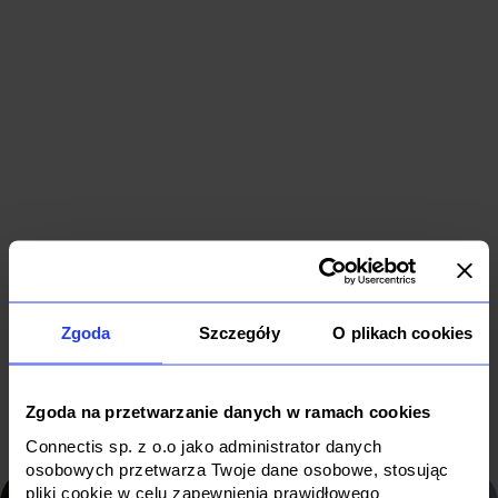
Bezpieczna
i przyjazna
Outsourcing
W
aplikacja
IT dla lidera
z
do
bankowości
r
kryptowalut
cyfrowej
u
Software
B2B
IT Outsourcing
Zgoda
Szczegóły
O plikach cookies
IT
Finance
Zgoda na przetwarzanie danych w ramach cookies
Connectis sp. z o.o jako administrator danych
osobowych przetwarza Twoje dane osobowe, stosując
pliki cookie w celu zapewnienia prawidłowego