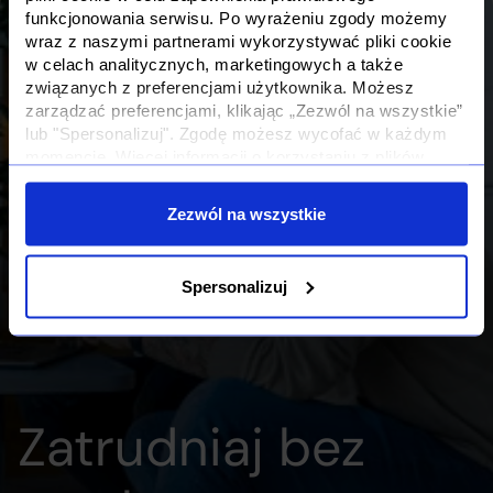
funkcjonowania serwisu. Po wyrażeniu zgody możemy
wraz z naszymi partnerami wykorzystywać pliki cookie
w celach analitycznych, marketingowych a także
związanych z preferencjami użytkownika. Możesz
zarządzać preferencjami, klikając „Zezwól na wszystkie”
lub "Spersonalizuj". Zgodę możesz wycofać w każdym
momencie. Więcej informacji o korzystaniu z plików
cookie oraz o przetwarzaniu Twoich danych osobowych i
Twoich uprawnieniach, znajdziesz w naszej
Polityce
Zezwól na wszystkie
Prywatności
Spersonalizuj
Zatrudniaj bez