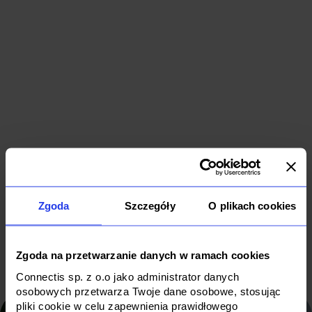
IT
outsourcin
Secure and
for a digita
friendly
banking
cryptocurrency
leader
app
IT Outsourcing
Zgoda
Szczegóły
O plikach cookies
Software
B2B
IT
Finance
Zgoda na przetwarzanie danych w ramach cookies
Connectis sp. z o.o jako administrator danych
osobowych przetwarza Twoje dane osobowe, stosując
pliki cookie w celu zapewnienia prawidłowego