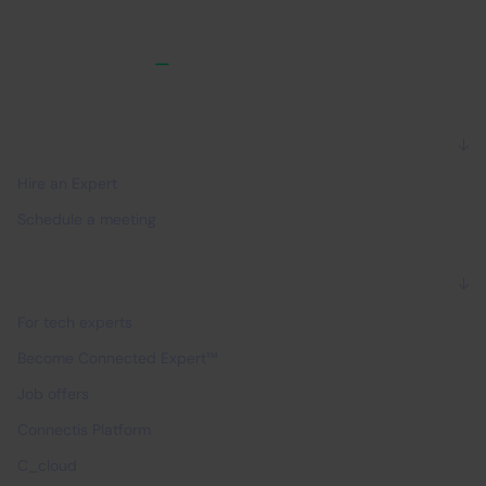
For companies
Hire an Expert
Schedule a meeting
For experts
For tech experts
Become Connected Expert™
Job offers
Connectis Platform
C_cloud