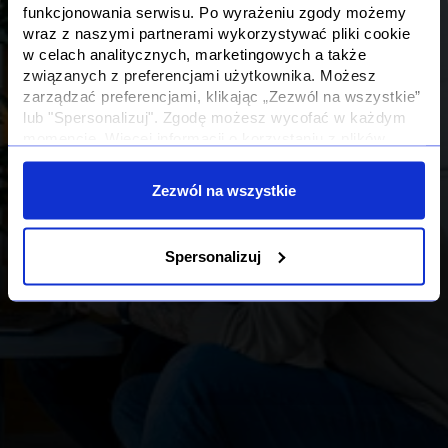
funkcjonowania serwisu. Po wyrażeniu zgody możemy
wraz z naszymi partnerami wykorzystywać pliki cookie
w celach analitycznych, marketingowych a także
związanych z preferencjami użytkownika. Możesz
zarządzać preferencjami, klikając „Zezwól na wszystkie”
lub "Spersonalizuj". Zgodę możesz wycofać w każdym
momencie. Więcej informacji o korzystaniu z plików
cookie oraz o przetwarzaniu Twoich danych osobowych i
Twoich uprawnieniach, znajdziesz w naszej
Polityce
Zezwól na wszystkie
Prywatności
Spersonalizuj