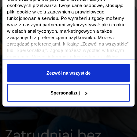
osobowych przetwarza Twoje dane osobowe, stosując
pliki cookie w celu zapewnienia prawidłowego
funkcjonowania serwisu. Po wyrażeniu zgody możemy
wraz z naszymi partnerami wykorzystywać pliki cookie
w celach analitycznych, marketingowych a także
związanych z preferencjami użytkownika. Możesz
zarządzać preferencjami, klikając „Zezwól na wszystkie”
lub "Spersonalizuj". Zgodę możesz wycofać w każdym
momencie. Więcej informacji o korzystaniu z plików
cookie oraz o przetwarzaniu Twoich danych osobowych i
Twoich uprawnieniach, znajdziesz w naszej
Polityce
Zezwól na wszystkie
Prywatności
Spersonalizuj
Zatrudniaj bez