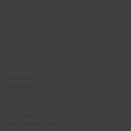
Dla firm
Zatrudnij Eksperta
Umów spotkanie
Dla Ekspertów
Dla Tech Ekspertów
Zostań Connected Expert™