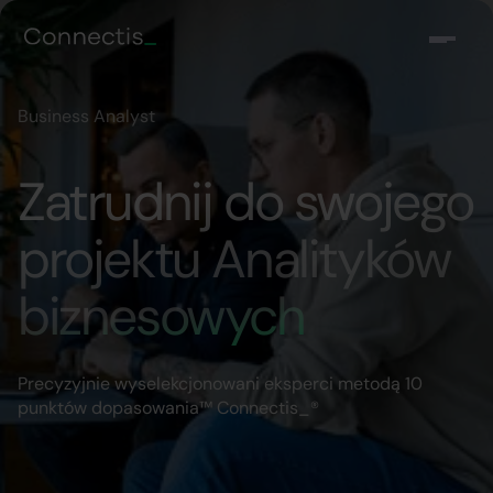
Business Analyst
Zatrudnij do swojego
projektu Analityków
biznesowych
Precyzyjnie wyselekcjonowani eksperci metodą 10
punktów dopasowania™ Connectis_®