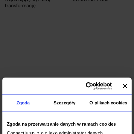
Dedykowany
system
Outsourcing
wspierający
IT dla
cyfrową
koncernu
transformację
FMCG
Data & AI
Cloud
IT Outsourcing
Zgoda
Szczegóły
O plikach cookies
Software
B2B
FMCG
Zgoda na przetwarzanie danych w ramach cookies
Connectis sp. z o.o jako administrator danych