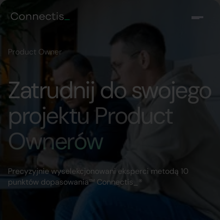
Product Owner
Zatrudnij do swojego
projektu Product
Ownerów
Precyzyjnie wyselekcjonowani eksperci metodą 10
punktów dopasowania™ Connectis_®