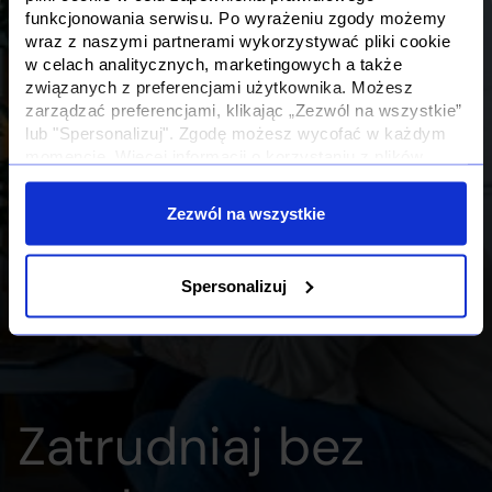
funkcjonowania serwisu. Po wyrażeniu zgody możemy
wraz z naszymi partnerami wykorzystywać pliki cookie
w celach analitycznych, marketingowych a także
związanych z preferencjami użytkownika. Możesz
zarządzać preferencjami, klikając „Zezwól na wszystkie”
lub "Spersonalizuj". Zgodę możesz wycofać w każdym
momencie. Więcej informacji o korzystaniu z plików
cookie oraz o przetwarzaniu Twoich danych osobowych i
Twoich uprawnieniach, znajdziesz w naszej
Polityce
Zezwól na wszystkie
Prywatności
Spersonalizuj
Zatrudniaj bez