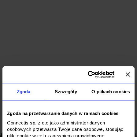
Outsourcing
Kompleksowe
IT dla klienta
wdrożenie
branży
B2B
energetyczn
Data & AI
Cloud
IT Outsourcing
Zgoda
Szczegóły
O plikach cookies
Software
B2B
Energy/Fuel
Zgoda na przetwarzanie danych w ramach cookies
Connectis sp. z o.o jako administrator danych
osobowych przetwarza Twoje dane osobowe, stosując
pliki cookie w celu zapewnienia prawidłowego