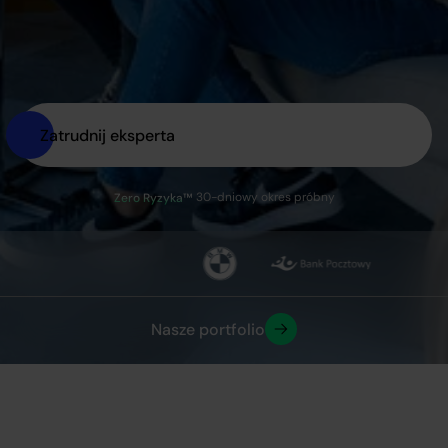
Zatrudnij eksperta
30-dniowy okres próbny
Zero Ryzyka™
Nasze portfolio