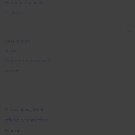
Platforma Connectis
C_cloud
Dlaczego Connectis_
Case studies
O nas
Program ambasadorski
Kontakt
© Connectis_ 2026
office.pl@connectis.pl
Sitemap