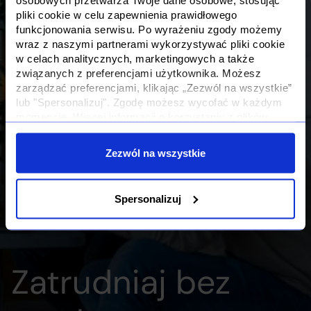
pliki cookie w celu zapewnienia prawidłowego
funkcjonowania serwisu. Po wyrażeniu zgody możemy
wraz z naszymi partnerami wykorzystywać pliki cookie
w celach analitycznych, marketingowych a także
związanych z preferencjami użytkownika. Możesz
zarządzać preferencjami, klikając „Zezwól na wszystkie”
lub "Spersonalizuj". Zgodę możesz wycofać w każdym
momencie. Więcej informacji o korzystaniu z plików
cookie oraz o przetwarzaniu Twoich danych osobowych i
Twoich uprawnieniach, znajdziesz w naszej
Polityce
Zezwól na wszystkie
Prywatności
Spersonalizuj
Zatrudniaj bez