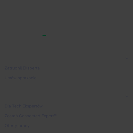
Dla firm
Zatrudnij Eksperta
Umów spotkanie
Dla Ekspertów
Dla Tech Ekspertów
Zostań Connected Expert™
Oferty pracy