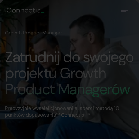
Growth Product Manager
Zatrudnij do swojego
projektu Growth
Product Managerów
Precyzyjnie wyselekcjonowani eksperci metodą 10
punktów dopasowania™ Connectis_®