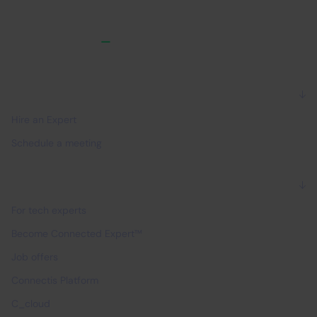
For companies
Hire an Expert
Schedule a meeting
For experts
For tech experts
Become Connected Expert™
Job offers
Connectis Platform
C_cloud