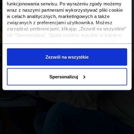
funkcjonowania serwisu. Po wyrażeniu zgody możemy
wraz z naszymi partnerami wykorzystywać pliki cookie
w celach analitycznych, marketingowych a także
związanych z preferencjami użytkownika. Możesz
zarządzać preferencjami, klikając „Zezwól na wszystkie”
lub "Spersonalizuj". Zgodę możesz wycofać w każdym
momencie. Więcej informacji o korzystaniu z plików
cookie oraz o przetwarzaniu Twoich danych osobowych i
Twoich uprawnieniach, znajdziesz w naszej
Polityce
Zezwól na wszystkie
Prywatności
Spersonalizuj