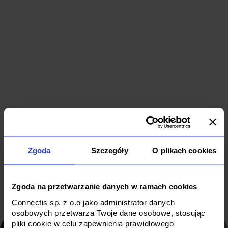
D
o
IT
a
outsourcing
IT
c
for a sports
outsourcing
m
federation
for FMCG
p
IT Outsourcing
IT Outsourcing
D
Zgoda
Szczegóły
O plikach cookies
Sport
FMCG
M
Zgoda na przetwarzanie danych w ramach cookies
Connectis sp. z o.o jako administrator danych
osobowych przetwarza Twoje dane osobowe, stosując
pliki cookie w celu zapewnienia prawidłowego