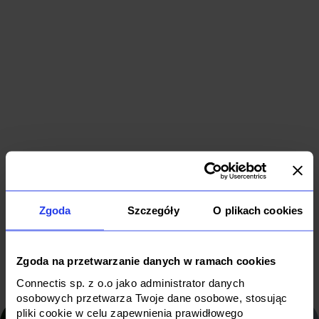
I
o
IT
f
IT
outsourcing
i
outsourcing
for a fuel
e
for FMCG
company
s
IT Outsourcing
IT Outsourcing
I
Zgoda
Szczegóły
O plikach cookies
FMCG
Energy/Fuel
E
Zgoda na przetwarzanie danych w ramach cookies
Connectis sp. z o.o jako administrator danych
osobowych przetwarza Twoje dane osobowe, stosując
pliki cookie w celu zapewnienia prawidłowego