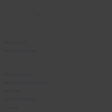
For companies
Hire an Expert
Schedule a meeting
For experts
For tech experts
Become Connected Expert™
Job offers
Connectis Platform
C_cloud