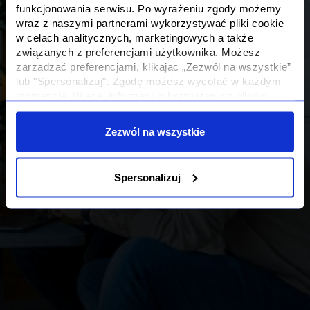
funkcjonowania serwisu. Po wyrażeniu zgody możemy
wraz z naszymi partnerami wykorzystywać pliki cookie
w celach analitycznych, marketingowych a także
związanych z preferencjami użytkownika. Możesz
zarządzać preferencjami, klikając „Zezwól na wszystkie”
lub "Spersonalizuj". Zgodę możesz wycofać w każdym
momencie. Więcej informacji o korzystaniu z plików
cookie oraz o przetwarzaniu Twoich danych osobowych i
Twoich uprawnieniach, znajdziesz w naszej
Polityce
Zezwól na wszystkie
Prywatności
Spersonalizuj